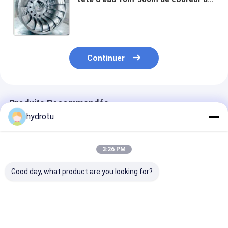
turbine de Francis en acier
inoxydable 0Cr13Ni4Mo
Continuer
Produits Recommandés
hydrotu
3:26 PM
Good day, what product are you looking for?
Coureur de turbine
Assemblée modulaire
Système
Francis en acier
d&#39;hydroélectricité
hydroélectriq
inoxydable pour tête
de l&#39;acier
horizontal et
d'eau de 10 à 300
inoxydable
vertical d&#39