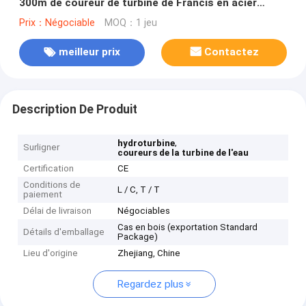
300m de coureur de turbine de Francis en acier
inoxydable 0Cr13Ni4Mo
Prix：Négociable
MOQ：1 jeu
meilleur prix
Contactez
Description De Produit
,
hydroturbine
Surligner
coureurs de la turbine de l'eau
Certification
CE
Conditions de
L / C, T / T
paiement
Délai de livraison
Négociables
Cas en bois (exportation Standard
Détails d'emballage
Package)
Lieu d'origine
Zhejiang, Chine
Regardez plus