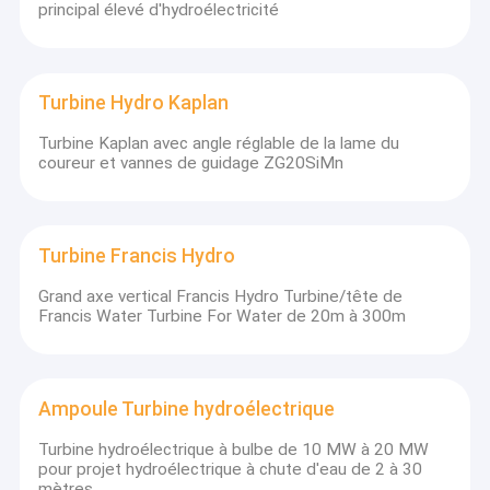
principal élevé d'hydroélectricité
Le Sri
NAYA GANGA
H-Pelton
Hr=155m, 
Lanka
2x1600KW
D1=120cm
n=428.6rp
Hr=101.34
AKHAN-2
V-Francis
La Turquie
Qr=2x1.4m
3x5.4MW
D1=95cm
Turbine Hydro Kaplan
n=750rpm
Turga-2
H-Pelton
Hr=529.0m
La Turquie
Turbine Kaplan avec angle réglable de la lame du
2x6400KW
D1=123cm
n=750rpm
coureur et vannes de guidage ZG20SiMn
Hr=20.0m,
Le
VANJ
H-Francis
Qr=2x2.3
Tadjikistan
2x400KW
D1=55cm
n=600rpm
Hr=110.5m
LES
South Fork
H-Turgo
Turbine Francis Hydro
Qr=2x0.70
Etats-Unis
2x650KW
D1=55cm
n=720rpm
Grand axe vertical Francis Hydro Turbine/tête de
Hr=42.46m
Francis Water Turbine For Water de 20m à 300m
Sofular HES
H-Francis
La Turquie
Qr=2x4.9
2x1820KW
D1=77cm
n=750rpm
LES
Crique de McRoberts
H-Turgo
Hr=134m, 
Etats-Unis
1x240KW
D1=50cm
n=1000rp
Ampoule Turbine hydroélectrique
H-Turgo
Hr=104m, 
La Grèce
Lykostomo 1x420KW
D1=50cm
n=750rpm
Turbine hydroélectrique à bulbe de 10 MW à 20 MW
Hizir HEPP
H-Pelton
Hr=170m, 
pour projet hydroélectrique à chute d'eau de 2 à 30
La Turquie
1x2000KW
D1=120cm
n=428.6rp
mètres