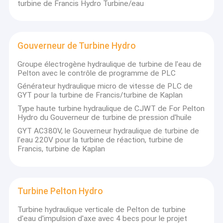
La Turquie
turbine de Francis Hydro Turbine/eau
2x1320KW
D1=90cm
n=600rpm
DEREBASI
H-Pelton
Hr=425.6m
La Turquie
2x5300KW
D1=140cm
n=600rpm
KILINCLI-1
H-Francis
Hr=26.8m,
La Turquie
Gouverneur de Turbine Hydro
2x970KW
D1=82cm
n=500rpm
V-propulseur
Hr=20m, Q
La Turquie
MINI 50KW
Groupe électrogène hydraulique de turbine de l'eau de
D1=25cm
n=1000rp
Pelton avec le contrôle de programme de PLC
Hr=77.7m,
DONJE GARE
H-Francis
Générateur hydraulique micro de vitesse de PLC de
La Serbie
Qr=2x1.62
2x1000KW+500KW
D1=59.5+52.5cm
GYT pour la turbine de Francis/turbine de Kaplan
m3/s, n=1
H-Turgo
Hr=204.5m
Type haute turbine hydraulique de CJWT de For Pelton
La Serbie
KALIDRA 700KW
Hydro du Gouverneur de turbine de pression d'huile
D1=60cm
n=1000rp
Hr=22.35m
GYT AC380V, le Gouverneur hydraulique de turbine de
TURUNCOVE
H-Francis
La Turquie
Qr=2x1.65
l'eau 220V pour la turbine de réaction, turbine de
2X307KW
D1=53cm
n=750rpm
Francis, turbine de Kaplan
H-Turgo
Hr=110m, 
La France
1x520KW
D1=53cm
n=750rpm
Hr=29.15m
YAKNICA HEPP
V-Kaplan
La Turquie
Qr=3x17.
Turbine Pelton Hydro
3x4380KW
D1=160cm
n=428.6rp
Turbine hydraulique verticale de Pelton de turbine
ASYA HEPP
H-Francis
Hr=20.3m,
La Turquie
d'eau d'impulsion d'axe avec 4 becs pour le projet
2x342KW
D1=60.5cm
n=600rpm