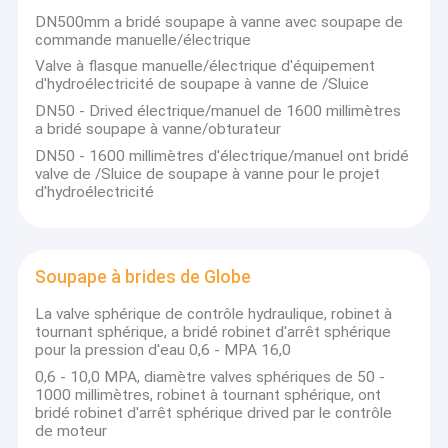
n=1000rp
DN500mm a bridé soupape à vanne avec soupape de
EGE-1
H-Francis
Hr=21.7m,
commande manuelle/électrique
La Turquie
2X460KW
D1=65cm
n=600rpm
Valve à flasque manuelle/électrique d'équipement
YILDIZLI
H-Francis
Hr=44.0cm
La Turquie
d'hydroélectricité de soupape à vanne de /Sluice
2X600KW
D1=51cm
n=1000rp
DN50 - Drived électrique/manuel de 1600 millimètres
KAHRAMAN
H=Turgo
Hr=187.2m
La Turquie
a bridé soupape à vanne/obturateur
2x750KW
D1=60cm
n=1000rp
TIMARLI
V-Kaplan
Hr=10.5m,
DN50 - 1600 millimètres d'électrique/manuel ont bridé
La Turquie
3x2400KW
D1=225cm
n=750rpm
valve de /Sluice de soupape à vanne pour le projet
d'hydroélectricité
GORNE GARE
H-Francis
Hr=63.5m,
La Serbie
2X1100KW
D1=56cm
n=1000rp
TEGOSNICA
V-propulseur
Hr=15.9m,
Serbai
410KW+250KW
D1=74cm
n=750rpm
LIVADE
H-Turgo
Hr=257.0m
Soupape à brides de Globe
La Serbie
1x450KW
D1=60cm
n=1000rp
La valve sphérique de contrôle hydraulique, robinet à
Gouvernement du
V-propulseur
Hr=28.7m,
tournant sphérique, a bridé robinet d'arrêt sphérique
La Turquie
Kenya
D1=160cm
n=428.6rp
pour la pression d'eau 0,6 - MPA 16,0
3x3500KW
0,6 - 10,0 MPA, diamètre valves sphériques de 50 -
Poyraz
H-Francis
Hr=76.0m,
La Turquie
1000 millimètres, robinet à tournant sphérique, ont
2x1650KW
D1=60cm
n=1000rp
bridé robinet d'arrêt sphérique drived par le contrôle
Kozan
H-Francis
Hr=57.24m
La Turquie
de moteur
2x1980KW
D1=76cm
n=750rpm