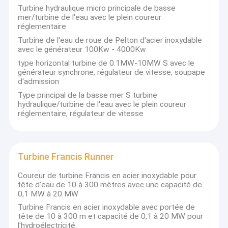
Turbine hydraulique micro principale de basse
mer/turbine de l'eau avec le plein coureur
réglementaire
Turbine de l'eau de roue de Pelton d'acier inoxydable
avec le générateur 100Kw - 4000Kw
type horizontal turbine de 0.1MW-10MW S avec le
générateur synchrone, régulateur de vitesse, soupape
d'admission
Type principal de la basse mer S turbine
hydraulique/turbine de l'eau avec le plein coureur
réglementaire, régulateur de vitesse
Turbine Francis Runner
Maison
Coureur de turbine Francis en acier inoxydable pour
HYDROTU sont le fournisseur d'équipement d'hydroélectricité,
tête d'eau de 10 à 300 mètres avec une capacité de
la consultation et l'entreprise chinois complets de conception
Produits
0,1 MW à 20 MW
technique dans le domaine de l'équipement d'hydroélectricité.
Turbine Francis en acier inoxydable avec portée de
Nous fournissons à l'équipement chinois de haute qualité
Au sujet de nous
tête de 10 à 300 m et capacité de 0,1 à 20 MW pour
d'hydroélectricité des technologies de pointe et des services
l'hydroélectricité
intégrés pour rencontrer les marchés globaux