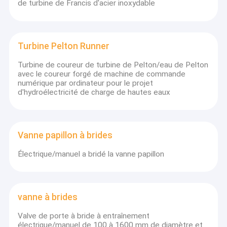
1x600KW+1x386KW
de turbine de Francis d'acier inoxydable
D1=58cm+55cm
n=1000rp
Ferme de mer de baie
L'Afrique
H-Francis
Hr=22.0m,
de Romains
du Sud
D1=63cm
n=600rpm
1x360KW
Turbine Pelton Runner
MHE Virovci
H-Turgo
Hr=80m,
La Serbie
1x305KW
D1=55cm
Qr=0.5m3/
Turbine de coureur de turbine de Pelton/eau de Pelton
H-Francis
Hr=140.0m
avec le coureur forgé de machine de commande
L'Arménie
1x2300KW
D1=96cm
n=750rpm
numérique par ordinateur pour le projet
Yakinca 4#
L-Francis
Hr=31.0m,
d'hydroélectricité de charge de hautes eaux
La Turquie
1x6016KW
D1=185cm
n=250rpm
Vanne papillon à brides
Électrique/manuel a bridé la vanne papillon
vanne à brides
Valve de porte à bride à entraînement
électrique/manuel de 100 à 1600 mm de diamètre et