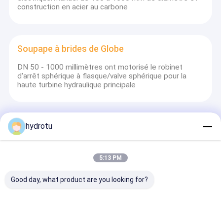
construction en acier au carbone
Soupape à brides de Globe
DN 50 - 1000 millimètres ont motorisé le robinet
d'arrêt sphérique à flasque/valve sphérique pour la
haute turbine hydraulique principale
hydrotu
Système de générateur d'Excitation
Système synchrone triphasé d'excitation de
générateur à C.A. avec la turbine hydraulique de
5:13 PM
Turgo/turbine de l'eau
Good day, what product are you looking for?
Gouverneur de Turbine Hydro