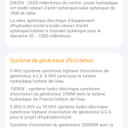
DN300 - 2600 millimètres de contre- poids hydraulique
Kuslat
V-Kaplan
Hr=8.0m, 
Bosinia
ont bridé robinet d'arrêt sphérique/valve sphérique de
2x600KW
D1=140cm
n=300rpm
/Ball de valve
KORUKOY HES
H-Pelton
Hr=320m, 
La Turquie
La valve sphérique électrique d'équipement
1x3000KW
D1=95cm
n=750rpm
d'hydroélectricité/a bridé robinet d'arrêt
Hr=21.409
EGE-3
H-Francis
sphérique/robinet à tournant sphérique pour le
La Turquie
Qr=2x3.35
2x630KW
D1=76cm
diamètre 50 - 1000 millimètres
n=500rpm
Hr=32.354
EGE-4
H=Francis
La Turquie
Qr=2x3.6m
2X940KW
D1=68cm
n=500rpm
Système de générateur d'Excitation
Hr=56.5m,
BIZNA
V-Francis
La Turquie
Qr=3x16.
3X8500KW
D1=145cm
0.4KV, système synchrone triphasé d'excitation de
n=428.6rp
générateur à C.A. 6.3KV petit pour la turbine
Hr=55.31m
hydraulique/turbine de l'eau
Bingol
H-Francis
La Turquie
Qr=2x6.7
2x3200KW+2x600KW
D1=92.5+52cm
100KW - système hydro-électrique synchrone
1.3m3/s, 
d'excitation du générateur 20MW avec la turbine
Hr=411.72
hydraulique de Francis/turbine de l'eau
Tugra-1
H-Pelton
La Turquie
Qr=2x0.7
2x2800KW
D1=82cm
0.4KV, 6.3KV ou 10.5KV, système hydro-électrique
n=1000rp
synchrone triphasé d'excitation de générateur à C.A.
EGER
H-Francis
Hr=24.62m
La Turquie
pour le projet d'hydroélectricité
2X960KW
D1=84cm
n=500rpm
Système d'excitation du générateur 2000KW avec la
TONYA
H-Pelton
Hr=182m, 