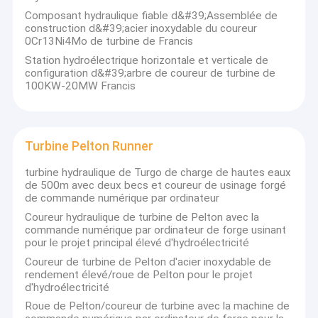
d'hydroélectricité.
Visite d'usine
Composant hydraulique fiable d&#39;Assemblée de
construction d&#39;acier inoxydable du coureur
Hangzhou HydroTu machinant Cie. Ltd couvre les services, offre
0Cr13Ni4Mo de turbine de Francis
Contrôle de qualité
complète d'équipement, la solution économique de
Station hydroélectrique horizontale et verticale de
l'hydroélectricité globale projette et vise d'être une du meilleur
configuration d&#39;arbre de coureur de turbine de
Contactez-nous
fournisseur global de l'équipement d'hydroélectricité aussi bien
100KW-20MW Francis
que du meilleur fournisseur de services intégré sur les marchés
d'hydroélectricité.
Nouvelles
Projet de l'hydroélectricité de HYDROTU fonctionnant déjà
Cas
partout dans le monde
Turbine Pelton Runner
1.
Projet 1.pdf partiel de l'hydroélectricité de Hydrotu
fonctionnant déjà
turbine hydraulique de Turgo de charge de hautes eaux
2.
Projet 2.pdf partiel de l'hydroélectricité de Hydrotu
de 500m avec deux becs et coureur de usinage forgé
fonctionnant déjà
de commande numérique par ordinateur
Turbine Pelton Hydro
3.
Projet 3.pdf partiel de l'hydroélectricité de Hydrotu
Coureur hydraulique de turbine de Pelton avec la
fonctionnant déjà
commande numérique par ordinateur de forge usinant
Turbine Hydro Kaplan
pour le projet principal élevé d'hydroélectricité
Dessin de disposition de référence de toutes sortes d'usine
Coureur de turbine de Pelton d'acier inoxydable de
d'hydroélectricité :
Turbine Francis Hydro
rendement élevé/roue de Pelton pour le projet
veuillez visiter notre un autre site Web pour télécharger :
d'hydroélectricité
Ampoule Turbine hydroélectrique
http://www.hydropower.com.cn/photosdrawings.asp
Roue de Pelton/coureur de turbine avec la machine de