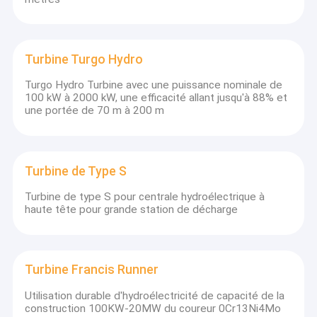
Coureur
H-Pelton
Hr=97m, Q
L'Italie
100KW
D1=52.7cm
n=750rpm
H-Francis +
Hr=100.0m
Saranta
L'Albanie
Turgo
Qr=1.65m
Turbine Turgo Hydro
1x700KW+1400KW
D1=61cm+63cm
n=1000rp
Hr=115m, 
Turgo Hydro Turbine avec une puissance nominale de
Le Canada
Raquette 2x700KW
H-Turgo
n=720rpm
100 kW à 2000 kW, une efficacité allant jusqu'à 88% et
une portée de 70 m à 200 m
H-Pelton
Hr=206.48
L'Italie
Coureur 250KW
D1=56cm
n=1000rp
Hr=53.76m
Ahmetli
H-Francis
La Turquie
Qr=2x10.7
2x5090KW+1600KW
D1=115+72cm
n=500rpm
Turbine de Type S
Hr=149.46
Generji
H-Francis
Turbine de type S pour centrale hydroélectrique à
La Turquie
Qr=2x1.75
2x2600KW
D1=76cm
haute tête pour grande station de décharge
n=1000rp
SMS-2
H-Francis
Hr=92.0m,
La Turquie
1x790KW
D1=60cm
n=1000rp
Hr=120m+
Le
H-Turgo
Turbine Francis Runner
370KW+420KW
Qr=0.4m3/
Pakistan
D1=42cm+50cm
n=1000rp
Utilisation durable d'hydroélectricité de capacité de la
H-Franics+H-
Hr=80m,
MHE Jelici
construction 100KW-20MW du coureur 0Cr13Ni4Mo
La Serbie
Turgo
Qr=0.877m