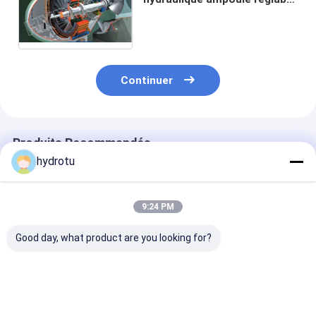
de lames/turbine de l'eau
avec le coureur Dia.0.4 - 5m
Continuer
Produits Recommandés
hydrotu
9:24 PM
Good day, what product are you looking for?
Turbine
Turbine
Turbine hydra
hydroélectrique à
hydroélectrique à
d'ampoule prin
bulbe de 10 MW à 20
bulbe de 20 MW avec
de basse mer/t
MW pour projet
une hauteur de chute
tubulaire avec 