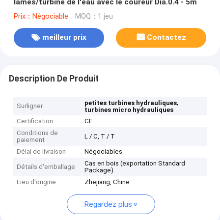
lames/turbine de l'eau avec le coureur Dia.0.4 - 5m
Prix：Négociable
MOQ：1 jeu
meilleur prix
Contactez
Description De Produit
,
petites turbines hydrauliques
Surligner
turbines micro hydrauliques
Certification
CE
Conditions de
L / C, T / T
paiement
Délai de livraison
Négociables
Cas en bois (exportation Standard
Détails d'emballage
Package)
Lieu d'origine
Zhejiang, Chine
Regardez plus