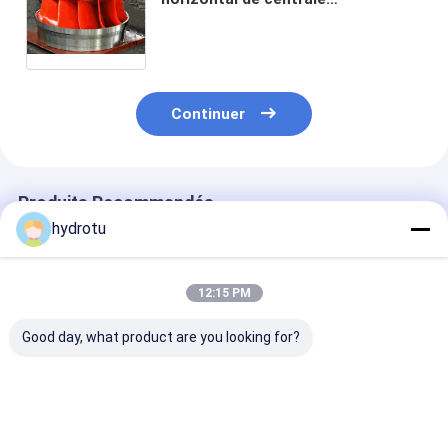
hydroélectrique du coureur
100KW-20MW de turbine de
Francis
Continuer
Produits Recommandés
hydrotu
12:15 PM
Good day, what product are you looking for?
Coureur de turbine
Assemblée modulaire
Système
Francis en acier
d&#39;hydroélectricité
hydroélectriq
inoxydable pour tête
de l&#39;acier
horizontal et
d'eau de 10 à 300
inoxydable
vertical d&#39