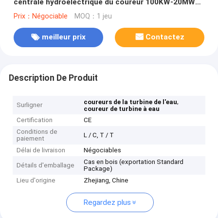
centrale hydroélectrique du coureur 100KW-20MW
de turbine de Francis
Prix：Négociable
MOQ：1 jeu
meilleur prix
Contactez
Description De Produit
,
coureurs de la turbine de l'eau
Surligner
coureur de turbine à eau
Certification
CE
Conditions de
L / C, T / T
paiement
Délai de livraison
Négociables
Cas en bois (exportation Standard
Détails d'emballage
Package)
Lieu d'origine
Zhejiang, Chine
Regardez plus