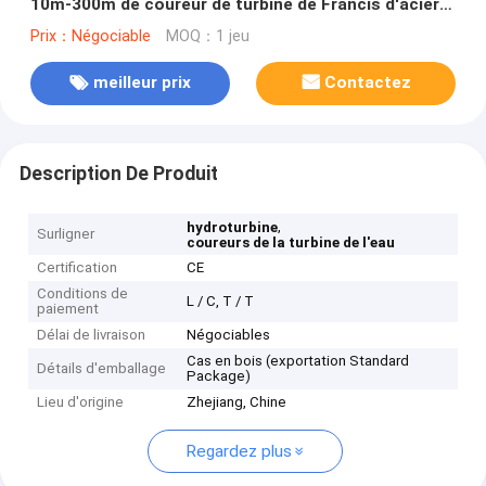
10m-300m de coureur de turbine de Francis d'acier
inoxydable
Prix：Négociable
MOQ：1 jeu
meilleur prix
Contactez
Description De Produit
,
hydroturbine
Surligner
coureurs de la turbine de l'eau
Certification
CE
Conditions de
L / C, T / T
paiement
Délai de livraison
Négociables
Cas en bois (exportation Standard
Détails d'emballage
Package)
Lieu d'origine
Zhejiang, Chine
Regardez plus