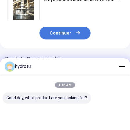
300m de coureur de turbine de
Francis d'acier inoxydable
Continuer
Produits Recommandés
hydrotu
1:16 AM
Good day, what product are you looking for?
Coureur de turbine
Assemblée modulaire
Système
Francis en acier
d&#39;hydroélectricité
hydroélectriq
inoxydable pour tête
de l&#39;acier
horizontal et
d'eau de 10 à 300
inoxydable
vertical d&#39