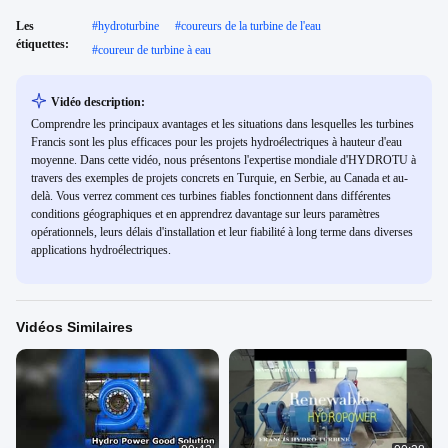
Les
#
hydroturbine
#
coureurs de la turbine de l'eau
étiquettes:
#
coureur de turbine à eau
Vidéo description:
Comprendre les principaux avantages et les situations dans lesquelles les turbines
Francis sont les plus efficaces pour les projets hydroélectriques à hauteur d'eau
moyenne. Dans cette vidéo, nous présentons l'expertise mondiale d'HYDROTU à
travers des exemples de projets concrets en Turquie, en Serbie, au Canada et au-
delà. Vous verrez comment ces turbines fiables fonctionnent dans différentes
conditions géographiques et en apprendrez davantage sur leurs paramètres
opérationnels, leurs délais d'installation et leur fiabilité à long terme dans diverses
applications hydroélectriques.
Vidéos Similaires