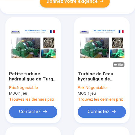
Donnez votre exigence
Petite turbine
Turbine de l'eau
hydraulique de Turgo
hydraulique de
de tête
turbine de Turgo
Prix:
Négociable
Prix:
Négociable
moyenne/turbine de
d'impulsion
MOQ:
1 jeu
MOQ:
1 jeu
l'eau avec le
principale
Gouverneur And
moyenne/Turgo avec
Trouvez les derniers prix
Trouvez les derniers prix
Electrical Device de
le générateur
générateur
synchrone
Contactez
Contactez