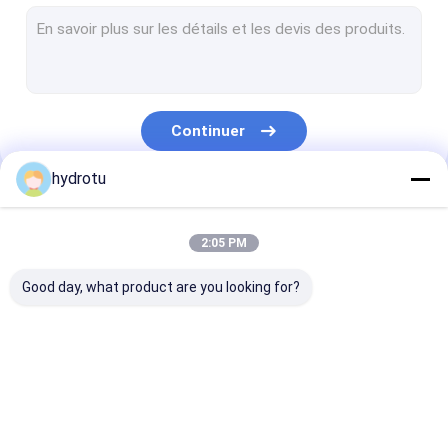
Turbine Turgo Hydro
Turbine de Type S
Turbine Francis Runner
Continuer
Turbine Pelton Runner
hydrotu
Vanne papillon à brides
Nos Catégories
vanne à brides
2:05 PM
Soupape à brides de Globe
Good day, what product are you looking for?
Système de générateur d'Excitation
Gouverneur de Turbine Hydro
Turbine Pelton
Turbine Hydro
Turbine Franc
Hydro
Kaplan
Hydro