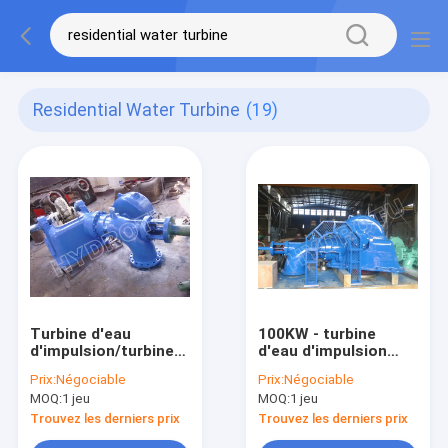
Residential Water Turbine
(19)
Turbine d'eau
100KW - turbine
d'impulsion/turbine
d'eau d'impulsion
hydraulique 100KW -
hydraulique de
Prix:
Négociable
Prix:
Négociable
1000KW de Turgo
turbine de 1000KW
MOQ:
1 jeu
MOQ:
1 jeu
avec le coureur
Turgo avec le
d'acier inoxydable
coureur d'acier
Trouvez les derniers prix
Trouvez les derniers prix
inoxydable