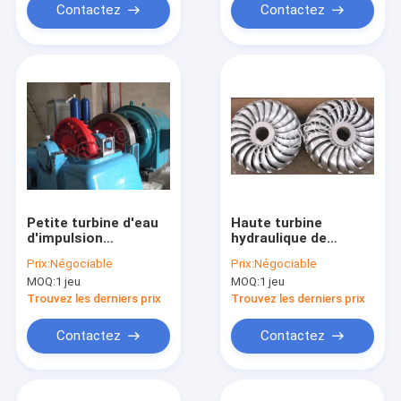
Contactez
Contactez
Petite turbine d'eau
Haute turbine
d'impulsion
hydraulique de
horizontale
turbine de Turgo de
Prix:
Négociable
Prix:
Négociable
d'axe/turbine
vitesse
MOQ:
1 jeu
MOQ:
1 jeu
hydraulique de Turgo
spécifique/eau de
avec un/deux becs
Turgo avec le
Trouvez les derniers prix
Trouvez les derniers prix
coureur d'acier
inoxydable
Contactez
Contactez