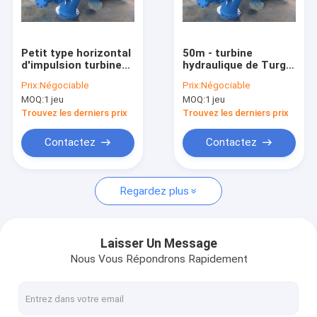
Visite d'usine
Contrôle de qualité
Petit type horizontal
50m - turbine
d'impulsion turbine
hydraulique de Turgo
Contactez-nous
hydraulique de
d'impulsion de
Prix:
Négociable
Prix:
Négociable
Turgo/turbine de
250m/turbine de
MOQ:
1 jeu
MOQ:
1 jeu
l'eau avec le
l'eau pour 100kw -
Nouvelles
générateur et
projet de
Trouvez les derniers prix
Trouvez les derniers prix
l'équipement
l'hydroélectricité
électrique
2000KW
Cas
Contactez
Contactez
Regardez plus
Turbine Pelton Hydro
Turbine Hydro Kaplan
Laisser Un Message
Nous Vous Répondrons Rapidement
Turbine Francis Hydro
Ampoule Turbine hydroélectrique