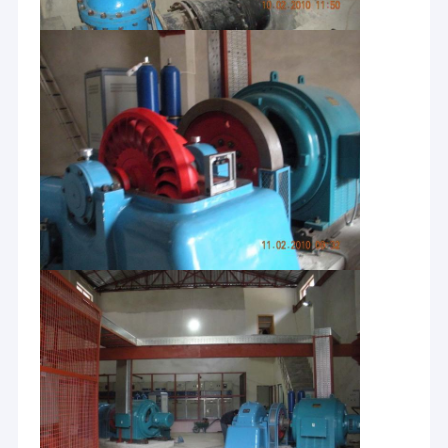
Maison
HYDROTU sont le fournisseur d'équipement d'hydroélectricité,
la consultation et l'entreprise chinois complets de conception
Produits
technique dans le domaine de l'équipement d'hydroélectricité.
Nous fournissons à l'équipement chinois de haute qualité
Au sujet de nous
d'hydroélectricité des technologies de pointe et des services
intégrés pour rencontrer les marchés globaux