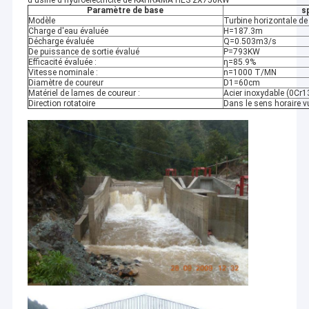
d'usine d'hydroélectricité de KAHRAMA HES 2X750KW
Paramètre de base
s
Modèle
Turbine horizontale d
Charge d'eau évaluée
H=187.3m
Décharge évaluée
Q=0.503m3/s
De puissance de sortie évalué
P=793KW
Efficacité évaluée :
η=85.9%
Vitesse nominale :
n=1000 T/MN
Diamètre de coureur
D1=60cm
Matériel de lames de coureur :
Acier inoxydable (0Cr
Direction rotatoire
Dans le sens horaire vu