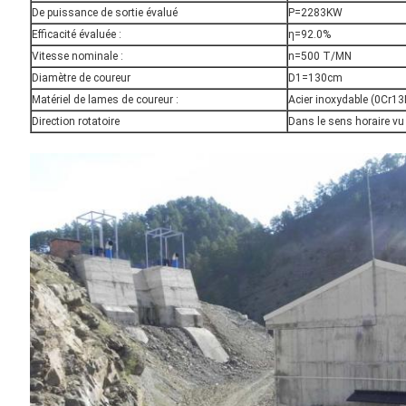
De puissance de sortie évalué
P=2283KW
Efficacité évaluée :
η=92.0%
Vitesse nominale :
n=500 T/MN
Diamètre de coureur
D1=130cm
Matériel de lames de coureur :
Acier inoxydable (0Cr1
Direction rotatoire
Dans le sens horaire vu 