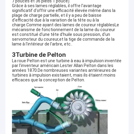
7 pouces et 36 pieds 1 pouce).
Grâce à ses lames réglables, il offre l'avantage
significatif d'offrir une efficacité élevée même dans la
plage de charge partielle, et il y a peu de baisse
d'efficacité due à la variation de la tête ou à la
charge.Comme ayant des lames de coureur réglablesLe
mécanisme de fonctionnement de la lame du coureur
est constitué d'une tête d'huile sous pression, d'un
servomoteur du coureur,et la tige de commande de la
lame à l'intérieur de l'arbre, etc..
3Turbine de Pelton
La roue Pelton est une turbine à eau à impulsion inventée
par l'inventeur américain Lester Allan Pelton dans les
années 1870.De nombreuses variantes antérieures de
turbines à impulsion existaient, mais ils étaient moins
efficaces que la conception de Pelton.
Maison
HYDROTU sont le fournisseur d'équipement d'hydroélectricité,
la consultation et l'entreprise chinois complets de conception
Produits
technique dans le domaine de l'équipement d'hydroélectricité.
Nous fournissons à l'équipement chinois de haute qualité
Au sujet de nous
d'hydroélectricité des technologies de pointe et des services
intégrés pour rencontrer les marchés globaux