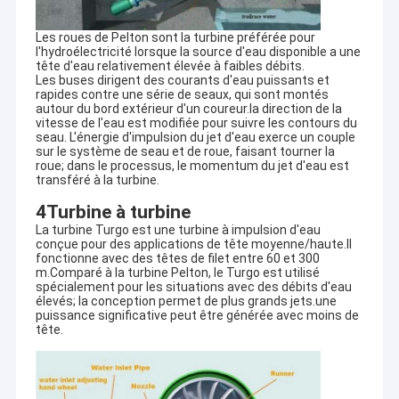
d'hydroélectricité.
Visite d'usine
Les roues de Pelton sont la turbine préférée pour
Hangzhou HydroTu machinant Cie. Ltd couvre les services, offre
l'hydroélectricité lorsque la source d'eau disponible a une
Contrôle de qualité
complète d'équipement, la solution économique de
tête d'eau relativement élevée à faibles débits.
l'hydroélectricité globale projette et vise d'être une du meilleur
Les buses dirigent des courants d'eau puissants et
rapides contre une série de seaux, qui sont montés
Contactez-nous
fournisseur global de l'équipement d'hydroélectricité aussi bien
autour du bord extérieur d'un coureur.la direction de la
que du meilleur fournisseur de services intégré sur les marchés
vitesse de l'eau est modifiée pour suivre les contours du
d'hydroélectricité.
Nouvelles
seau. L'énergie d'impulsion du jet d'eau exerce un couple
sur le système de seau et de roue, faisant tourner la
Projet de l'hydroélectricité de HYDROTU fonctionnant déjà
roue; dans le processus, le momentum du jet d'eau est
Cas
transféré à la turbine.
partout dans le monde
1.
Projet 1.pdf partiel de l'hydroélectricité de Hydrotu
4Turbine à turbine
fonctionnant déjà
2.
Projet 2.pdf partiel de l'hydroélectricité de Hydrotu
La turbine Turgo est une turbine à impulsion d'eau
conçue pour des applications de tête moyenne/haute.Il
fonctionnant déjà
Turbine Pelton Hydro
fonctionne avec des têtes de filet entre 60 et 300
3.
Projet 3.pdf partiel de l'hydroélectricité de Hydrotu
m.Comparé à la turbine Pelton, le Turgo est utilisé
fonctionnant déjà
spécialement pour les situations avec des débits d'eau
Turbine Hydro Kaplan
élevés; la conception permet de plus grands jets.une
Dessin de disposition de référence de toutes sortes d'usine
puissance significative peut être générée avec moins de
tête.
d'hydroélectricité :
Turbine Francis Hydro
veuillez visiter notre un autre site Web pour télécharger :
Ampoule Turbine hydroélectrique
http://www.hydropower.com.cn/photosdrawings.asp