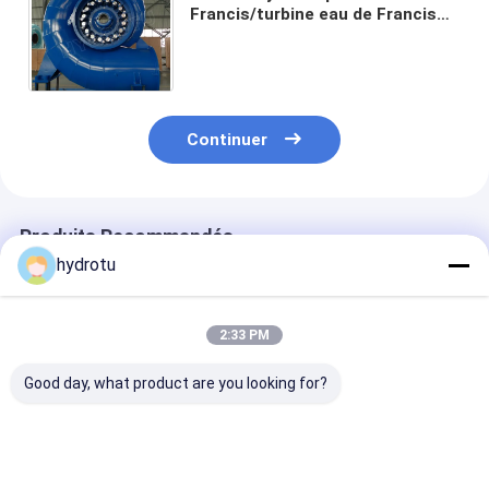
Francis/turbine eau de Francis
pour la capacité au-dessous du
projet de l'hydroélectricité 20MW
Continuer
Produits Recommandés
hydrotu
2:33 PM
Good day, what product are you looking for?
turbine de l'eau de
Petite turbine
Turbine hydra
1500Kw Francis avec
hydraulique
de Francis d'a
des ailettes du
horizontale de
horizontal pou