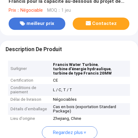
Francis pour la capacité au-dessous du projet de
l'hydroélectricité 20MW
Prix：Négociable
MOQ：1 jeu
meilleur prix
Contactez
Description De Produit
,
Francis Water Turbine
Surligner
,
turbine d'énergie hydraulique
turbine de type Francis 20MW
Certification
CE
Conditions de
L / C, T / T
paiement
Délai de livraison
Négociables
Cas en bois (exportation Standard
Détails d'emballage
Package)
Lieu d'origine
Zhejiang, Chine
Regardez plus