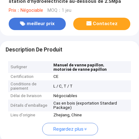
station d'hydroélectricité au-dessous de 2.5Mpa
Prix：Négociable
MOQ：1 jeu
meilleur prix
Contactez
Description De Produit
,
Manuel de vanne papillon
Surligner
motorisé de vanne papillon
Certification
CE
Conditions de
L / C, T / T
paiement
Délai de livraison
Négociables
Cas en bois (exportation Standard
Détails d'emballage
Package)
Lieu d'origine
Zhejiang, Chine
Regardez plus