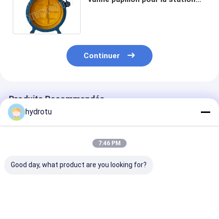
d'hydroélectricité au-dessous
de 2.5Mpa
Continuer
Produits Recommandés
hydrotu
7:46 PM
Good day, what product are you looking for?
DN 300 - le marteau
Vanne papillon à
Le marteau lo
lourd hydraulique de
flasque pour la
hydraulique
5000 millimètres a
station
DN2000mm a b
bridé vanne papillon
d'hydroélectricité
vanne papillon