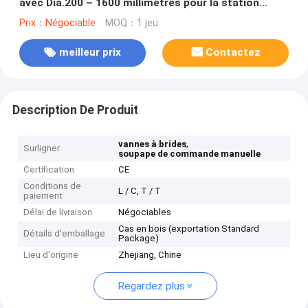
avec Dia.200 – 1600 millimètres pour la station
d'hydroélectricité
Prix：Négociable
MOQ：1 jeu
meilleur prix
Contactez
Description De Produit
,
vannes à brides
Surligner
soupape de commande manuelle
Certification
CE
Conditions de
L / C, T / T
paiement
Délai de livraison
Négociables
Cas en bois (exportation Standard
Détails d'emballage
Package)
Lieu d'origine
Zhejiang, Chine
Regardez plus