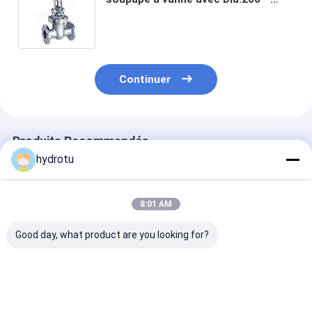
1600 millimètres pour la station
d'hydroélectricité
Continuer
Produits Recommandés
hydrotu
8:01 AM
Good day, what product are you looking for?
Valve de porte à
DN500mm a bridé
PN 0,25 - le m
bride à entraînement
soupape à vanne
électrique de 6
électrique/manuel de
avec soupape de
MPA a bridé s
100 à 1600 mm de
commande
à vanne/obtur