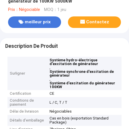
générateur de 100KW 5000KW
Prix：Négociable
MOQ：1 jeu
meilleur prix
Contactez
Description De Produit
Système hydro-électrique
d'excitation de générateur
,
Système synchrone d'excitation de
Surligner
générateur
,
Système d'excitation du générateur
100KW
Certification
CE
Conditions de
L / C, T / T
paiement
Délai de livraison
Négociables
Cas en bois (exportation Standard
Détails d'emballage
Package)