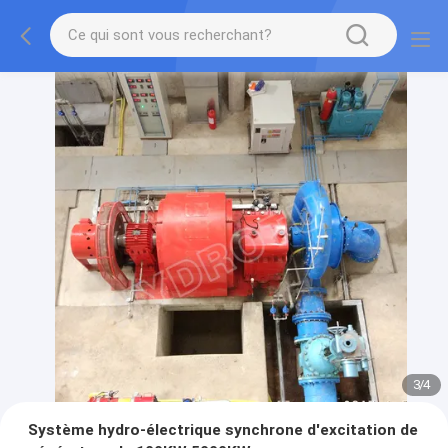
3
/
4
Système hydro-électrique synchrone d'excitation de