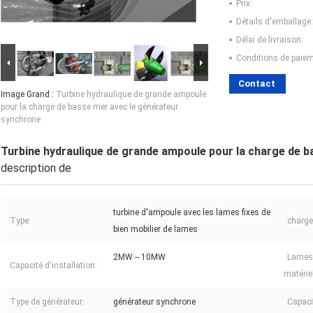
Prix:
Détails d'emballage:
Délai de livraison:
Conditions de paiem
Contact
Image Grand :
Turbine hydraulique de grande ampoule
pour la charge de basse mer avec le générateur
synchrone
Turbine hydraulique de grande ampoule pour la charge de 
description de
turbine d'ampoule avec les lames fixes de
Type:
charge
bien mobilier de lames
2MW -- 10MW
Lames 
Capacité d'installation:
matériel
Type de générateur:
générateur synchrone
Capaci