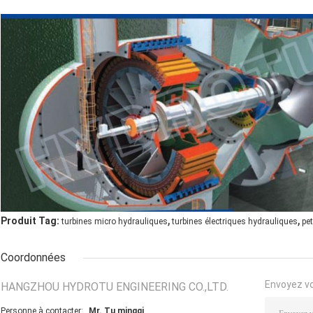
,
,
Produit Tag:
turbines micro hydrauliques
turbines électriques hydrauliques
pe
Coordonnées
Envoyez v
HANGZHOU HYDROTU ENGINEERING CO.,LTD.
Personne à contacter:
Mr. Tu mingqi