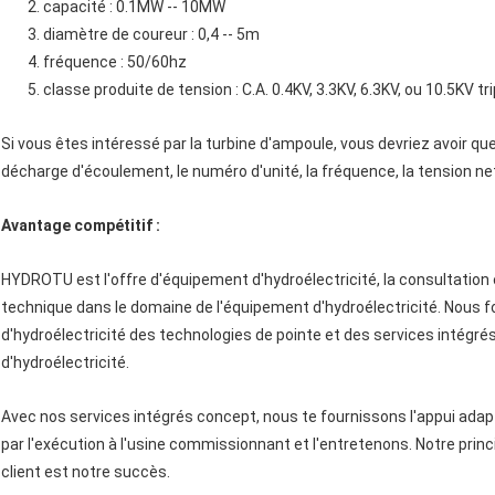
2. capacité : 0.1MW -- 10MW
3. diamètre de coureur : 0,4 -- 5m
4. fréquence : 50/60hz
5. classe produite de tension : C.A. 0.4KV, 3.3KV, 6.3KV, ou 10.5KV t
Si vous êtes intéressé par la turbine d'ampoule, vous devriez avoir que
décharge d'écoulement, le numéro d'unité, la fréquence, la tension ne
Avantage compétitif :
HYDROTU est l'offre d'équipement d'hydroélectricité, la consultation
technique dans le domaine de l'équipement d'hydroélectricité. Nous f
d'hydroélectricité des technologies de pointe et des services intégr
d'hydroélectricité.
Avec nos services intégrés concept, nous te fournissons l'appui adapté
par l'exécution à l'usine commissionnant et l'entretenons. Notre princip
client est notre succès.