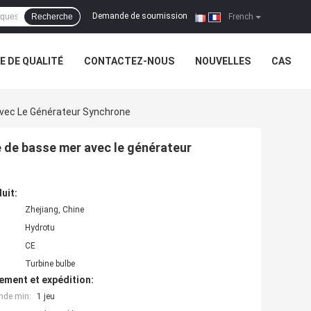
Demande de soumission
Recherche
|
French
 DE QUALITÉ
CONTACTEZ-NOUS
NOUVELLES
CAS
Avec Le Générateur Synchrone
e de basse mer avec le générateur
uit:
Zhejiang, Chine
Hydrotu
CE
Turbine bulbe
ement et expédition:
nde min:
1 jeu