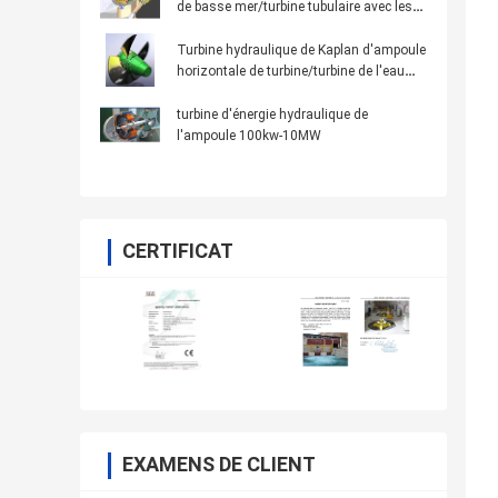
de basse mer/turbine tubulaire avec les
lames fixes/lames mobiles
Turbine hydraulique de Kaplan d'ampoule
horizontale de turbine/turbine de l'eau
avec le double régulateur de vitesse de
régulateur
turbine d'énergie hydraulique de
l'ampoule 100kw-10MW
CERTIFICAT
EXAMENS DE CLIENT