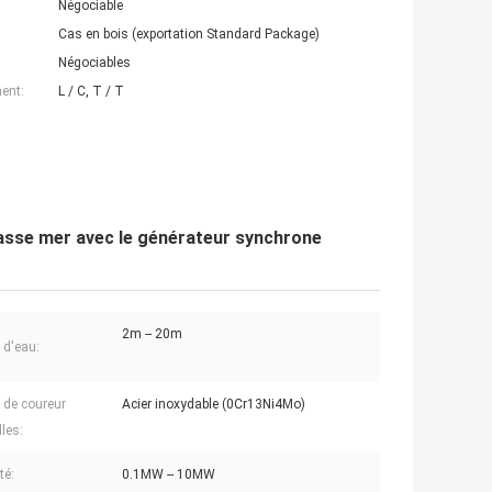
Négociable
Cas en bois (exportation Standard Package)
Négociables
ent:
L / C, T / T
basse mer avec le générateur synchrone
2m -- 20m
 d'eau:
de coureur
Acier inoxydable (0Cr13Ni4Mo)
les:
té:
0.1MW -- 10MW