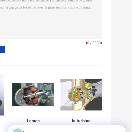
(
0
/ 3000)
Lames
la turbine
fixes/turbine
hydraulique de